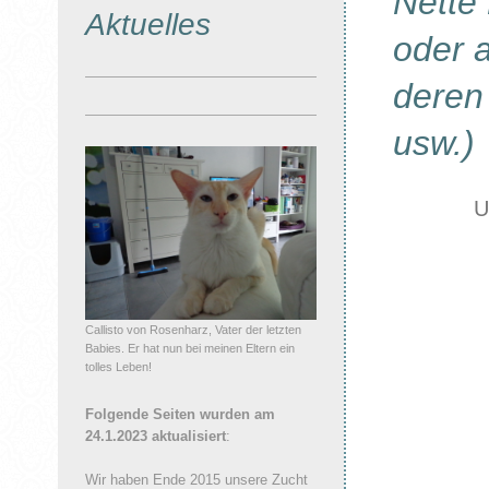
Nette
Aktuelles
oder a
deren 
usw.)
U
Callisto von Rosenharz, Vater der letzten
Babies. Er hat nun bei meinen Eltern ein
tolles Leben!
Folgende Seiten wurden am
24.1.2023 aktualisiert
:
Wir haben Ende 2015 unsere Zucht