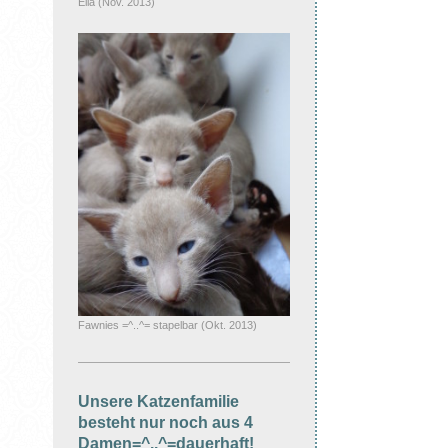
Ella (Nov. 2013)
Fawnies =^..^= stapelbar (Okt. 2013)
Unsere Katzenfamilie
besteht nur noch aus 4
Damen=^..^=dauerhaft!