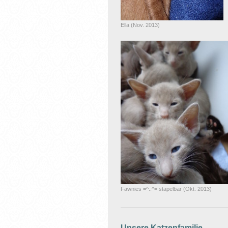
Ella (Nov. 2013)
Fawnies =^..^= stapelbar (Okt. 2013)
Unsere Katzenfamilie