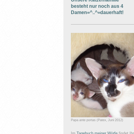
besteht nur noch aus 4
Damen=^..^=dauerhaft!
Papa ante portas (Patex, Juni 2012)
Im
Tagebuch meiner Würfe
findet Ihr