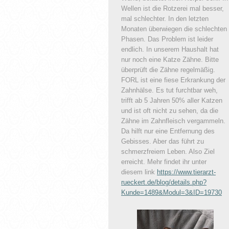
Wellen ist die Rotzerei mal besser,
mal schlechter. In den letzten
Monaten überwiegen die schlechten
Phasen. Das Problem ist leider
endlich. In unserem Haushalt hat
nur noch eine Katze Zähne. Bitte
überprüft die Zähne
regelmäßig.
FORL ist eine fiese Erkrankung der
Zahnhälse. Es tut furchtbar weh,
trifft ab 5 Jahren 50% aller Katzen
und ist oft nicht zu sehen, da die
Zähne im Zahnfleisch vergammeln.
Da hilft nur eine Entfernung des
Gebisses. Aber das führt zu
schmerzfreiem Leben. Also Ziel
erreicht. Mehr findet ihr unter
diesem link
https://www.tierarzt-
rueckert.de/blog/details.php?
Kunde=1489&Modul=3&ID=19730