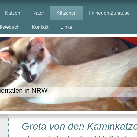
Katzen
Kater
Kätzchen
Im neuen Zuhause
ästebuch
Kontakt
Links
ientalen in NRW
Greta von den Kaminkatz