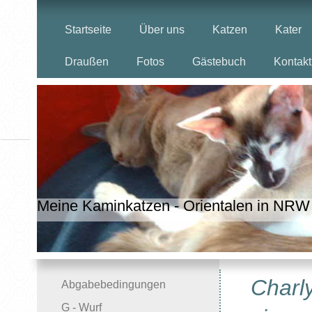
Startseite
Über uns
Katzen
Kater
Draußen
Fotos
Gästebuch
Kontakt
Meine Kaminkatzen - Orientalen in NRW
Charl
Abgabebedingungen
G - Wurf