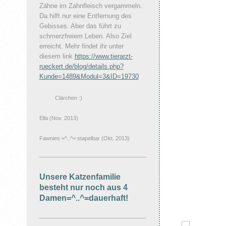
Zähne im Zahnfleisch vergammeln.
Da hilft nur eine Entfernung des
Gebisses. Aber das führt zu
schmerzfreiem Leben. Also Ziel
erreicht. Mehr findet ihr unter
diesem link
https://www.tierarzt-
rueckert.de/blog/details.php?
Kunde=1489&Modul=3&ID=19730
Clärchen :)
Ella (Nov. 2013)
Fawnies =^..^= stapelbar (Okt. 2013)
Unsere Katzenfamilie
besteht nur noch aus 4
Damen=^..^=dauerhaft!