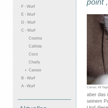
point 
F - Wurf
E - Wurf
D - Wurf
C - Wurf
Cosima
Callista
Coco
Charly
Caruso
B - Wurf
A - Wurf
Caruso, 49 Tage
aber das 
seinem P
Und diese