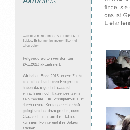
Aktuelles
finde, si
das ist G
Elefanten
Callisto von Rosenharz, Vater der letzten
Babies. Er hat nun bei meinen Eltern ein
tolles Leben!
Folgende Seiten wurden am
24.1.2023 aktualisiert
:
Wir haben Ende 2015 unsere Zucht
einstellen. Furchtbare Ereignisse
haben dazu geführt, dass ich
einfach nur noch Katzenbesitzerin
sein möchte. Ein Schnupfenvirus ist
durch unsere Katzengemeinschaft
gefegt und hat dazu geführt, dass
Clara sich nicht um ihre Babies
kümmern konnte und ihre Babies
starben.