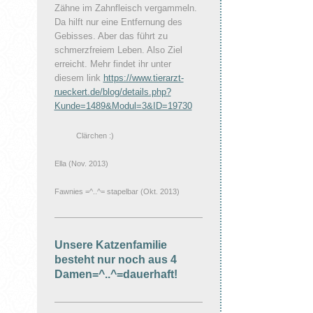
Zähne im Zahnfleisch vergammeln.
Da hilft nur eine Entfernung des
Gebisses. Aber das führt zu
schmerzfreiem Leben. Also Ziel
erreicht. Mehr findet ihr unter
diesem link
https://www.tierarzt-
rueckert.de/blog/details.php?
Kunde=1489&Modul=3&ID=19730
Clärchen :)
Ella (Nov. 2013)
Fawnies =^..^= stapelbar (Okt. 2013)
Unsere Katzenfamilie
besteht nur noch aus 4
Damen=^..^=dauerhaft!