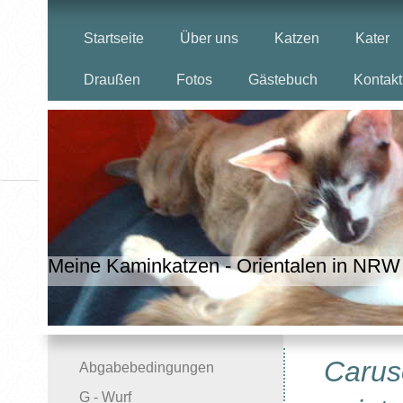
Startseite
Über uns
Katzen
Kater
Draußen
Fotos
Gästebuch
Kontakt
Meine Kaminkatzen - Orientalen in NRW
Carus
Abgabebedingungen
G - Wurf