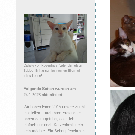
Callisto von Rosenharz, Vater der letzten
Babies. Er hat nun bei meinen Eltern ein
tolles Leben!
Folgende Seiten wurden am
24.1.2023 aktualisiert
:
Wir haben Ende 2015 unsere Zucht
einstellen. Furchtbare Ereignisse
haben dazu geführt, dass ich
einfach nur noch Katzenbesitzerin
sein möchte. Ein Schnupfenvirus ist