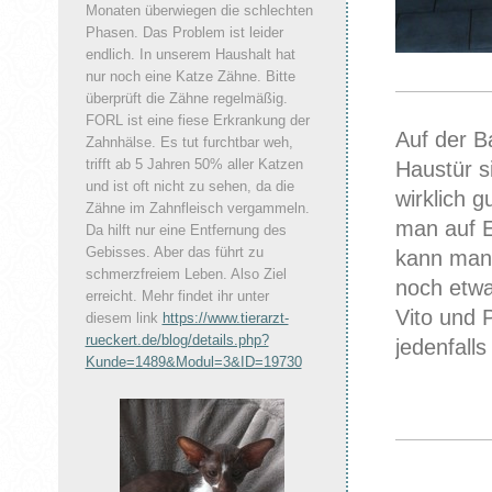
Monaten überwiegen die schlechten
Phasen. Das Problem ist leider
endlich. In unserem Haushalt hat
nur noch eine Katze Zähne. Bitte
überprüft die Zähne
regelmäßig.
FORL ist eine fiese Erkrankung der
Auf der B
Zahnhälse. Es tut furchtbar weh,
trifft ab 5 Jahren 50% aller Katzen
Haustür si
und ist oft nicht zu sehen, da die
wirklich 
Zähne im Zahnfleisch vergammeln.
man auf E
Da hilft nur eine Entfernung des
Gebisses. Aber das führt zu
kann man
schmerzfreiem Leben. Also Ziel
noch etwa
erreicht. Mehr findet ihr unter
Vito und 
diesem link
https://www.tierarzt-
rueckert.de/blog/details.php?
jedenfalls
Kunde=1489&Modul=3&ID=19730