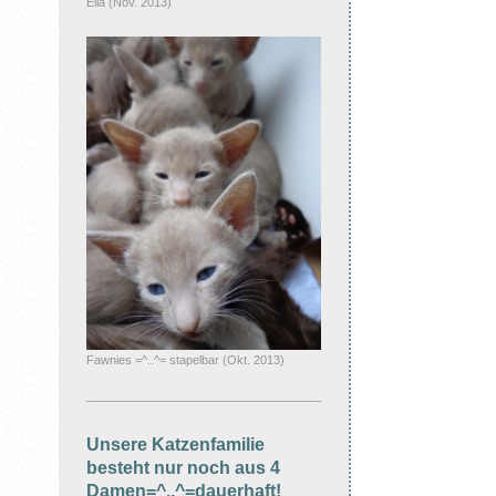
Ella (Nov. 2013)
Fawnies =^..^= stapelbar (Okt. 2013)
Unsere Katzenfamilie
besteht nur noch aus 4
Damen=^..^=dauerhaft!