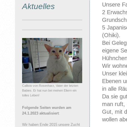
Unsere Fa
Aktuelles
2 Erwach
Grundschu
5 Japani
(Ohiki).
Bei Gelege
eigene Se
Hühnchen 
Wir wohne
Unser kle
Ebenen un
Callisto von Rosenharz, Vater der letzten
in alle R
Babies. Er hat nun bei meinen Eltern ein
Da sie g
tolles Leben!
man ruft, 
Folgende Seiten wurden am
Gut, mit 
24.1.2023 aktualisiert
:
wollen ab
Wir haben Ende 2015 unsere Zucht